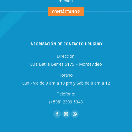
medida.
CONTÁCTANOS!
INFORMACIÓN DE CONTACTO URUGUAY
Dirección:
Luis Batlle Berres 5175 – Montevideo
Horario:
Lun - Vie de 9 am a 18 pm y Sab de 8 am a 12
Teléfono:
(+598) 2309 5343
Encuéntranos en:
Facebook
Instagram
Whatsapp
page
page
page