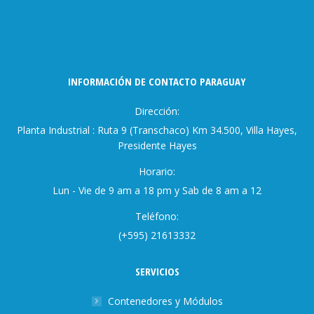
opens
opens
opens
in
in
in
new
new
new
window
window
window
INFORMACIÓN DE CONTACTO PARAGUAY
Dirección:
Planta Industrial : Ruta 9 (Transchaco) Km 34.500, Villa Hayes,
Presidente Hayes
Horario:
Lun - Vie de 9 am a 18 pm y Sab de 8 am a 12
Teléfono:
(+595) 21613332
SERVICIOS
Contenedores y Módulos