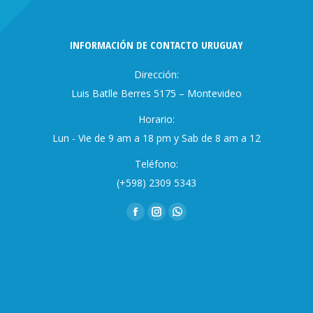
INFORMACIÓN DE CONTACTO URUGUAY
Dirección:
Luis Batlle Berres 5175 – Montevideo
Horario:
Lun - Vie de 9 am a 18 pm y Sab de 8 am a 12
Teléfono:
(+598) 2309 5343
Encuéntranos en:
Facebook
Instagram
Whatsapp
page
page
page
opens
opens
opens
in
in
in
new
new
new
window
window
window