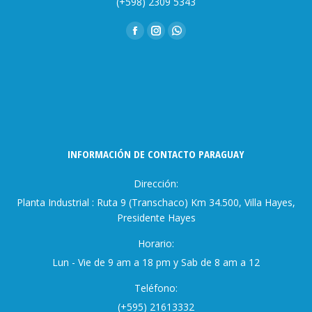
(+598) 2309 5343
Encuéntranos en:
Facebook
Instagram
Whatsapp
page
page
page
opens
opens
opens
in
in
in
new
new
new
window
window
window
INFORMACIÓN DE CONTACTO PARAGUAY
Dirección:
Planta Industrial : Ruta 9 (Transchaco) Km 34.500, Villa Hayes,
Presidente Hayes
Horario:
Lun - Vie de 9 am a 18 pm y Sab de 8 am a 12
Teléfono:
(+595) 21613332