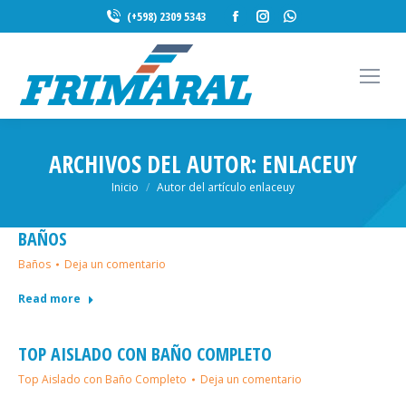
Facebook
Instagram
Whatsapp
(+598) 2309 5343
page
page
page
opens
opens
opens
in
in
in
new
new
new
window
window
window
ARCHIVOS DEL AUTOR:
ENLACEUY
Estás aquí:
Inicio
Autor del artículo enlaceuy
BAÑOS
Baños
Deja un comentario
Read more
TOP AISLADO CON BAÑO COMPLETO
Top Aislado con Baño Completo
Deja un comentario