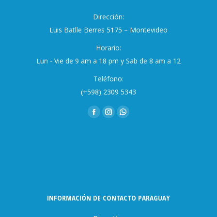
Dirección:
Luis Batlle Berres 5175 – Montevideo
Horario:
Lun - Vie de 9 am a 18 pm y Sab de 8 am a 12
Teléfono:
(+598) 2309 5343
Encuéntranos en:
Facebook
Instagram
Whatsapp
page
page
page
opens
opens
opens
in
in
in
new
new
new
window
window
window
INFORMACIÓN DE CONTACTO PARAGUAY