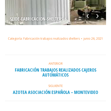
SLIDE-FABRICACION-SHELTERS-6
Categoría:
Fabricación trabajos realizados shelters
junio 26, 2021
NAVEGACIÓN
ENTRE
ANTERIOR
FABRICACIÓN TRABAJOS REALIZADOS CAJEROS
ÁLBUMES
Álbum
AUTOMÁTICOS
anterior:
SIGUIENTE
Álbum
AZOTEA ASOCIACIÓN ESPAÑOLA – MONTEVIDEO
siguiente: