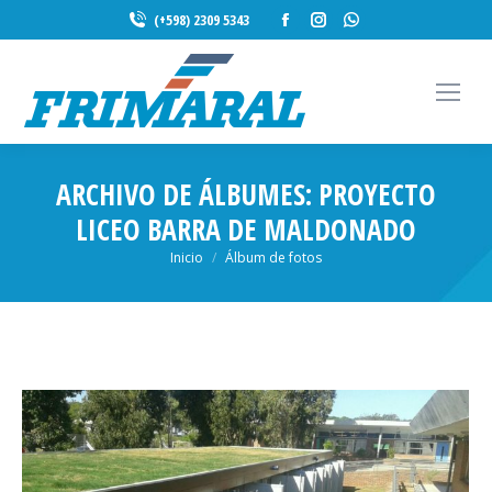
Facebook
Instagram
Whatsapp
(+598) 2309 5343
page
page
page
opens
opens
opens
in
in
in
new
new
new
window
window
window
ARCHIVO DE ÁLBUMES:
PROYECTO
LICEO BARRA DE MALDONADO
Estás aquí:
Inicio
Álbum de fotos