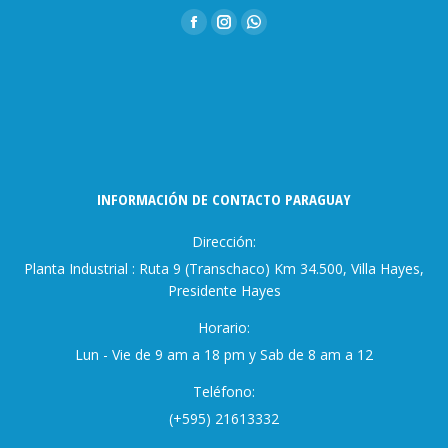
Encuéntranos en:
Facebook
Instagram
Whatsapp
page
page
page
opens
opens
opens
in
in
in
new
new
new
window
window
window
INFORMACIÓN DE CONTACTO PARAGUAY
Dirección:
Planta Industrial : Ruta 9 (Transchaco) Km 34.500, Villa Hayes,
Presidente Hayes
Horario:
Lun - Vie de 9 am a 18 pm y Sab de 8 am a 12
Teléfono:
(+595) 21613332