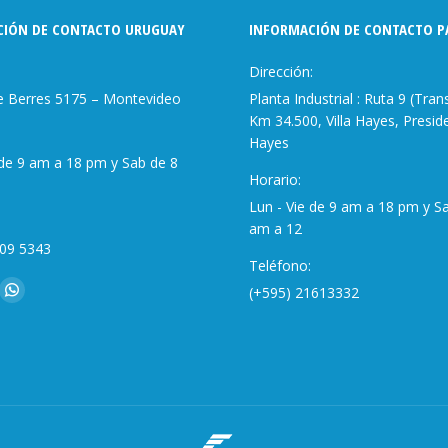
CIÓN DE CONTACTO URUGUAY
INFORMACIÓN DE CONTACTO P
:
Dirección:
le Berres 5175 – Montevideo
Planta Industrial : Ruta 9 (Tra
Km 34.500, Villa Hayes, Presid
Hayes
 de 9 am a 18 pm y Sab de 8
Horario:
Lun - Vie de 9 am a 18 pm y S
am a 12
309 5343
Teléfono:
nos en:
(+595) 21613332
ok
stagram
Whatsapp
ge
page
ens
opens
in
w
new
ndow
window