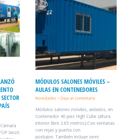
 LANZÓ
MÓDULOS SALONES MÓVILES –
IENTO
AULAS EN CONTENEDORES
L SECTOR
Novedades
Deja un comentario
PAÍS
Módulos salones móviles, aislados, en
Contenedor 40 pies High Cube (altura
interior libre 2.65 metros).Con ventanas
la Cámara
con rejas y puerta con
EFOP lanzó
postigon. También incluye semi