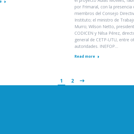
el proyecto Aulas Móviles, fab
e
por Frimaral, con la presencia 
miembros del Consejo Directiv
Instituto; el ministro de Traba
Murro; Wilson Netto, president
CODICEN y Nilsa Pérez, direct
general de CETP-UTU, entre o
autoridades. INEFOP…
Read more
1
2