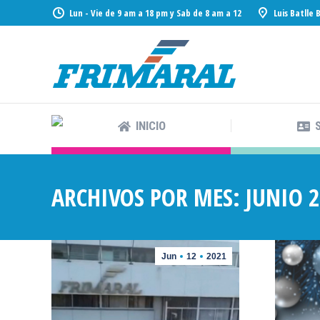
Lun - Vie de 9 am a 18 pm y Sab de 8 am a 12
Luis Batlle
INICIO
INICIO
ARCHIVOS POR MES:
JUNIO 
Jun
12
2021