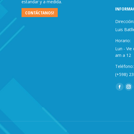
estandar y a medida.
INFORMA
CONTÁCTANOS!
Dirección
Luis Batl
Horario:
Lun - Vie
am a 12
Teléfono:
(+598) 2
Encuéntra
Facebo
In
page
pa
opens
op
in
in
new
ne
window
wi