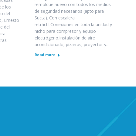
ricadas
remolque nuevo con todos los medios
de los
de seguridad necesarios (apto para
o del
Sucta). Con escalera
jo, Ernesto
retráctil.Conexiones en toda la unidad y
e del
nicho para compresor y equipo
ora
electrógeno.Instalación de aire
tras
acondicionado, pizarras, proyector y…
Read more